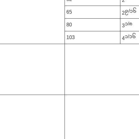
2
၉/၁၆
65
2
၁/၈
80
3
၁/၁၆
103
4