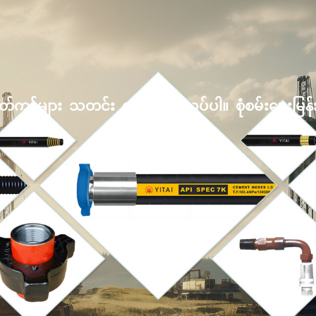
တ်ကုန်များ
သတင်း
ဒေါင်းလုဒ်လုပ်ပါ။
စုံစမ်းမေးမြန်