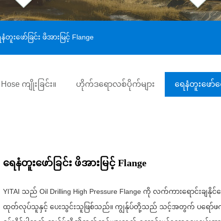
ံတူးဖော်ခြင်း ဖိအားမြင့် Flange
Hose ကျိုးခြင်း။
ဟိုက်ဒရောလစ်ပိုက်များ
ရေနံတူးဖော်ရ
ရေနံတူးဖော်ခြင်း ဖိအားမြင့် Flange
YITAI သည် Oil Drilling High Pressure Flange ကို လက်ကားရောင်းချနိုင်သ
ထုတ်လုပ်သူနှင့် ပေးသွင်းသူဖြစ်သည်။ ကျွန်ုပ်တို့သည် သင့်အတွက် ပရော်ဖက်ရှင