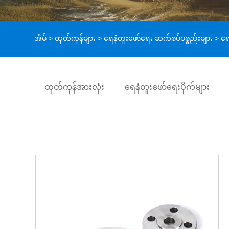
အိမ်
>
ထုတ်ကုန်များ
>
ရေနံတူးဖော်ရေး ဆက်စပ်ပစ္စည်းများ
> ရေန
ထုတ်ကုန်အားလုံး
ရေနံတူးဖော်ရေးပိုက်များ