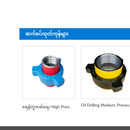
ဆက်စပ်ထုတ်ကုန်များ
Oil D
ရေနံတူးဖော်ရေး High Pressure Union