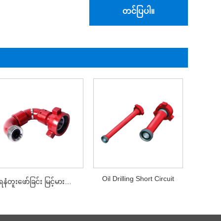
တင်ပြပါ။
Oil Drilling Short Circuit
ရေနံတူးဖော်ခြင်း မြင့်မားသော ကြံ့ခိုင်မှု Flexible တံတောင်ဆစ်