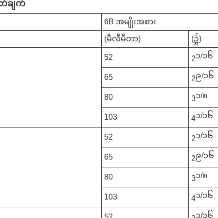
သတ်ချက်
6B အမျိုးအစား
(မီလီမီတာ)
(၌)
၁/၁၆
52
2
၉/၁၆
65
2
၁/၈
80
3
၁/၁၆
103
4
၁/၁၆
52
2
၉/၁၆
65
2
၁/၈
80
3
၁/၁၆
103
4
၁/၁၆
52