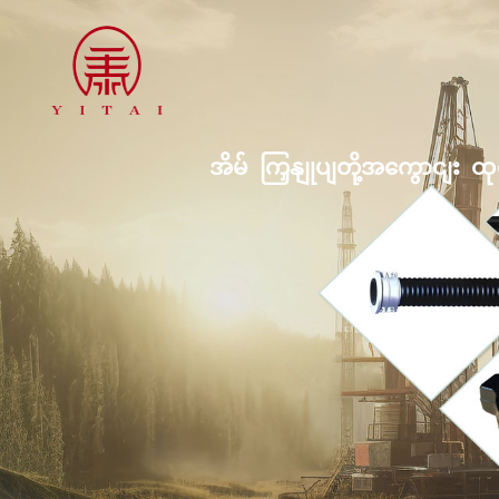
အိမ်
ကြှနျုပျတို့အကွောငျး
ထု