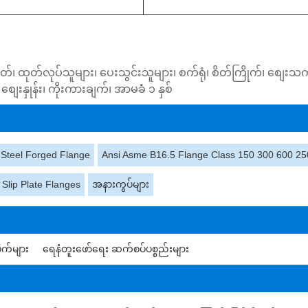
ရုတ်၊ ထုတ်လုပ်သူများ၊ ပေးသွင်းသူများ၊ စက်ရုံ၊ စိတ်ကြိုက်၊ စ
ေးနှုန်း၊ ကိုးကားချက်၊ အာမခံ ၁ နှစ်
 Steel Forged Flange
Ansi Asme B16.5 Flange Class 150 300 600 25
Slip Plate Flanges
အနားကွပ်များ
ုက်များ
ရေနံတူးဖော်ရေး ဆက်စပ်ပစ္စည်းများ