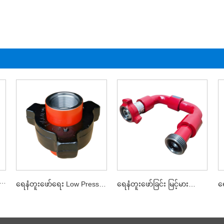
rilling Medium Pressure Union
ရေနံတူးဖော်ရေး Low Pressure Union
ရေနံတူးဖော်ခြင်း မြင့်မားသော ကြံ့ခိုင်မှု ရွှေ့ပြောင်းနိုင်သော တံတောင်ဆစ်