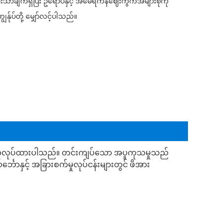
အားသာချက်ရှိပြီး ဥရောပနှင့် အမေရိကန်ဈေးကွက်အများစုကို
်ုပ်တို့ မျှော်လင့်ပါသည်။
ြင့် အတုလုပ်ထားပါသည်။ တင်းကျပ်သော အပူကုသမှုသည်
င်္ဘောနှင့် အခြားစက်မှုလုပ်ငန်းများတွင် ဖိအား