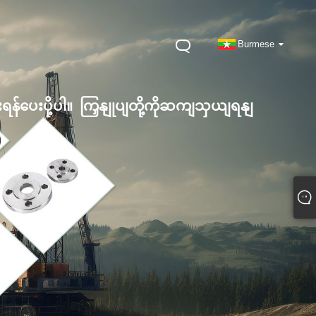
Burmese
းရန်ပေးပို့ပါ။
ကြှနျုပျတို့ကိုဆကျသှယျရနျ