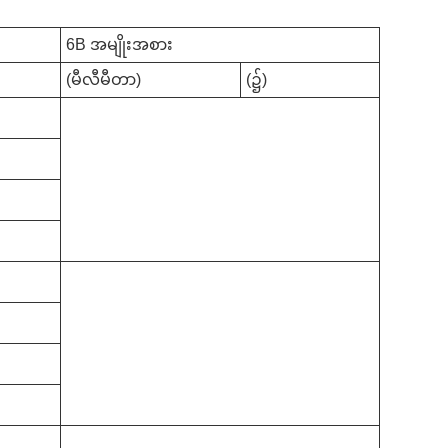
6B အမျိုးအစား
(မီလီမီတာ)
(၌)