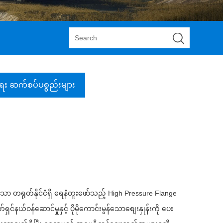
ေး ဆက်စပ်ပစ္စည်းများ
ော တရုတ်နိုင်ငံရှိ ရေနံတူးဖော်သည့် High Pressure Flange
်နယ်ဝန်ဆောင်မှုနှင့် ပိုမိုကောင်းမွန်သောစျေးနှုန်းကို ပေး