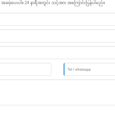
ကို အခမဲ့ပေးပါ။ 24 နာရီအတွင်း သင့်အား အကြောင်းပြန်ပါမည်။