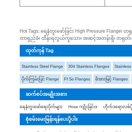
Hot Tags: ရေနံတူးဖော်ခြင်း High Pressure Flange၊ တ
တာရှည်ခံ၊ ထိန်းရလွယ်ကူသော၊ အဆင့်အတန်းရှိ၊ တရုတ်၊ စျ
ထုတ်ကုန် Tag
Stainless Steel Flange
304 Stainless Flanges
Stainless
ပိုက်ကြမ်းပြင် Flange
Ff So Flanges
ဖိအားမြင့် Flanges
ဆက်စပ်အမျိုးအစား
ရေနံတူးဖော်ရေးပိုက်များ
Hose ကျိုးခြင်း။
ဟိုက်ဒရောလစ်ပိ
စုံစမ်းမေးမြန်းရန်ပေးပို့ပါ။