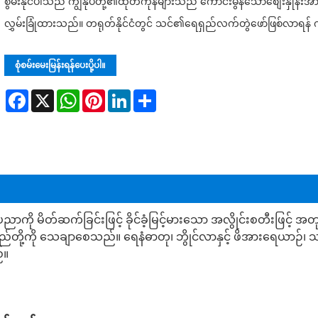
စွမ်းနိုင်ပါသည် ကျွန်ုပ်တို့၏ထုတ်ကုန်များသည် ကောင်းမွန်သောစျေးနှုန်း
လွှမ်းခြုံထားသည်။ တရုတ်နိုင်ငံတွင် သင်၏ရေရှည်လက်တွဲဖော်ဖြစ်လာရန် ကျွန
စုံစမ်းမေးမြန်းရန်ပေးပို့ပါ။
Facebook
X
WhatsApp
Pinterest
LinkedIn
Share
်းပညာကို မိတ်ဆက်ခြင်းဖြင့် ခိုင်ခံ့မြင့်မားသော အလွိုင်းစတီးဖ
ွမ်းရည်တို့ကို သေချာစေသည်။ ရေနံဓာတု၊ ဘွိုင်လာနှင့် ဖိအားရေယာဉ်၊ သ
်။