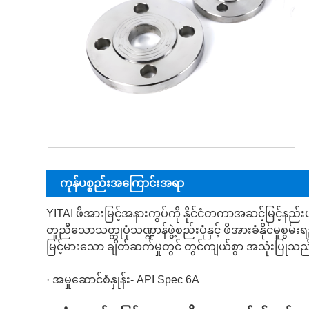
ကုန်ပစ္စည်းအကြောင်းအရာ
YITAI ဖိအားမြင့်အနားကွပ်ကို နိုင်ငံတကာအဆင့်မြင့်နည
တူညီသောသတ္တုပုံသဏ္ဍာန်ဖွဲ့စည်းပုံနှင့် ဖိအားခံနိုင်မှုစ
မြင့်မားသော ချိတ်ဆက်မှုတွင် တွင်ကျယ်စွာ အသုံးပြုသည
· အမှုဆောင်စံနှုန်း- API Spec 6A