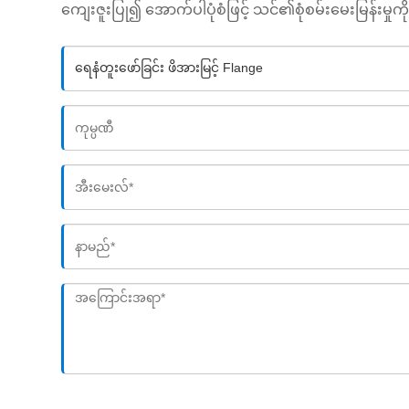
ကျေးဇူးပြု၍ အောက်ပါပုံစံဖြင့် သင်၏စုံစမ်းမေးမြန်းမှု