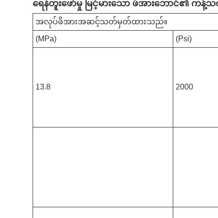
ရေနံတူးဖော်မှု မြင့်မားသော ဖိအားဘောင်၏ ကန့်
အလုပ်ဖိအားအဆင့်သတ်မှတ်ထားသည်။
(MPa)
(Psi)
13.8
2000