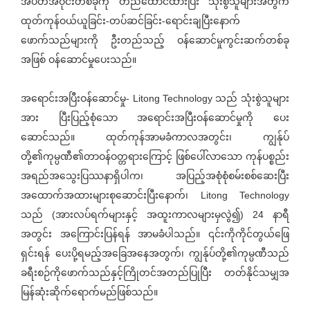
အပိတ်အဝိုင်းတစ်ခုကို တည်ထောင်ထားပြီး သုံးစွဲသူများအတွက်
ထုတ်ကုန်ဝယ်ယူခြင်း-တပ်ဆင်ခြင်း-ရောင်းချပြီးနောက်
ဖောက်သည်များကို ဦးတည်သည့် ဝန်ဆောင်မှုကွင်းဆက်တစ်ခု
အဖြစ် ဝန်ဆောင်မှုပေးသည်။
အရောင်းအပြီးဝန်ဆောင်မှု- Litong Technology သည် သုံးစွဲသူများ
အား ပြီးပြည့်စုံသော အရောင်းအပြီးဝန်ဆောင်မှုကို ပေး
ဆောင်သည်။ ထုတ်ကုန်အာမခံကာလအတွင်း၊ ကျွန်ုပ်
တို့၏ကုမ္ပဏီ၏တာဝန်ဝတ္တရားကြောင့် ဖြစ်ပေါ်လာသော ကုန်ပစ္စည်း
အရည်အသွေးပြဿနာရှိပါက၊ အပြည့်အစုံစုံစမ်းစစ်ဆေးပြီး
အထောက်အထားများစုဆောင်းပြီးနောက်၊ Litong Technology
သည် (အားလပ်ရက်များနှင့် အထူးကာလများမှလွဲ၍) 24 နာရီ
အတွင်း အကြောင်းပြန်ရန် အာမခံပါသည်။ ၎င်းကိုကိုင်တွယ်ဖြေ
ရှင်းရန် ပေးပို့ရမည့်အခြေအနေအတွက်၊ ကျွန်ုပ်တို့၏ကုမ္ပဏီသည်
ခရီးစဉ်ကိုဖောက်သည်နှင့်ကြိုတင်အတည်ပြုပြီး တတ်နိုင်သမျှအ
မြန်ဆုံးဆိုက်ရောက်မည်ဖြစ်သည်။