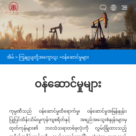
အိမ်
>
ကြှနျုပျတို့အကွောငျး
>
ဝန်ဆောင်မှုများ
ဝန်ဆောင်မှုများ
ကုမ္ပဏီသည် ဝန်ဆောင်မှုထိရောက်မှု၊ ဝန်ဆောင်မှုအမြန်နှုန်း၊
ပြုပြင်ထိန်းသိမ်းမှုကုန်ကျစရိတ်နှင့် အရည်အသွေးစံနှုန်းများမှ
ထုတ်ကုန်များ၏ ဘဝသံသရာတစ်ခုလုံးကို လွှမ်းခြုံထားသည့်