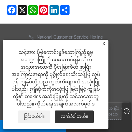
Facebook
X
WhatsApp
Pinterest
LinkedIn
Share
National Customer Service Hotline
+86-538-2071066
X
သင့်အား ပိုမိုကောင်းမွန်သောကြည့်ရှုမှု
အီးမေးလ်
အတွေ့အကြုံကို ပေးဆောင်ရန်၊ ဆိုက်
info@ythose.cn
အသွားအလာကို ပိုင်းခြားစိတ်ဖြာပြီး
အကြောင်းအရာကို ပုဂ္ဂိုလ်ရေးသီးသန့်ပြုလုပ်
ကြှနျုပျတို့နောကျလိုကျပါ
ရန် ကျွန်ုပ်တို့သည် ကွတ်ကီးများကို အသုံးပြု
ပါသည်။ ဤဆိုက်ကိုအသုံးပြုခြင်းဖြင့် ကျွန်ုပ်
တို့၏ cookies အသုံးပြုမှုကို သင်သဘောတူ
ပါသည်။
ကိုယ်ရေးအချက်အလက်မူဝါဒ
မူပိုင်ခွင့်© Mandong Yitai Hydraulic Technology Co. , Ltd. - ရေနံတူးဖော်ခြင်း, ဟိုက်
ဒရောလစ်ရေပိုက်, ရေနံတူးဖော်ကိရိယာများ - မူပိုင်ခွင့်များရယူထားသော
ငြင်းပယ်ပါ။
လက်ခံပါတယ်။
Links
|
Sitemap
|
RSS
|
XML
|
ကိုယ်ရေးအချက်အလက်မူဝါဒ
whatsapp
အီးမေးလ်
|